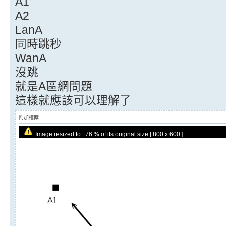
A1
A2
LanA
同時跳秒
WanA
沒跳
就是A區網問題
這樣就應該可以理解了
附加檔案
Image resized to : 76 % of its original size [ 800 x 600 ]