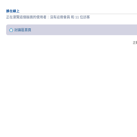
誰在線上
正在瀏覽這個版面的使用者：沒有註冊會員 和 11 位訪客
討論區首頁
正