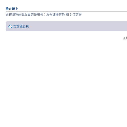
誰在線上
正在瀏覽這個版面的使用者：沒有註冊會員 和 3 位訪客
討論區首頁
正