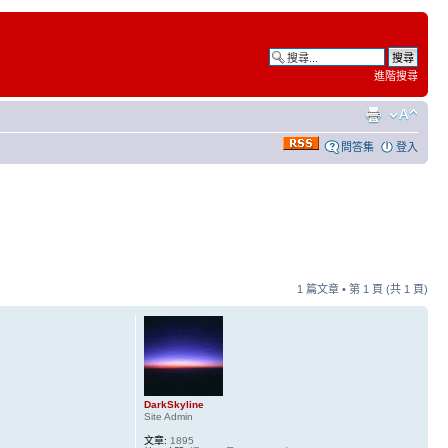
進階搜尋
問答集
登入
1 篇文章 • 第
1
頁 (共
1
頁)
DarkSkyline
Site Admin
文章:
1895