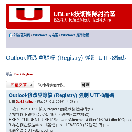
UBLink技術團隊討論區
裕笠科技(中),遠豐科技(北),鉅創科技(南)
討論區首頁
‹
Windows 討論區
‹
Windows 應用軟體
Outlook修改登錄檔 (Registry) 強制 UTF-8編碼
版主:
DarkSkyline
發表回覆
Outlook修改登錄檔 (Registry) 強制 UTF-8編碼
由
DarkSkyline
» 週三 5月 6日, 2026年 4:05 pm
1.按下 Win + R，輸入 regedit 開啟登錄檔編輯器。
2.找到以下路徑 (若沒有 16.0，請依序建立機碼)
HKEY_CURRENT_USER\Software\Microsoft\Office\16.0\Outlook\Optio
3.在右側右鍵點擊 > 「新增」 > 「DWORD (32位元) 值」。
4.命名為：UTF8Encoding