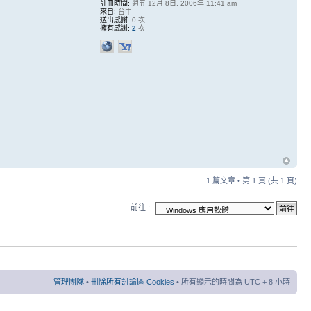
註冊時間:
週五 12月 8日, 2006年 11:41 am
來自:
台中
送出感謝:
0 次
擁有感謝:
2
次
1 篇文章 • 第
1
頁 (共
1
頁)
前往 :
管理團隊
•
刪除所有討論區 Cookies
• 所有顯示的時間為 UTC + 8 小時