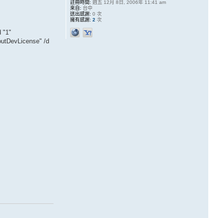
註冊時間:
週五 12月 8日, 2006年 11:41 am
來自:
台中
送出感謝:
0 次
擁有感謝:
2
次
 "1"
tDevLicense" /d