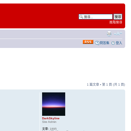
進階搜尋
問答集
登入
1 篇文章 • 第
1
頁 (共
1
頁)
DarkSkyline
Site Admin
文章:
1895