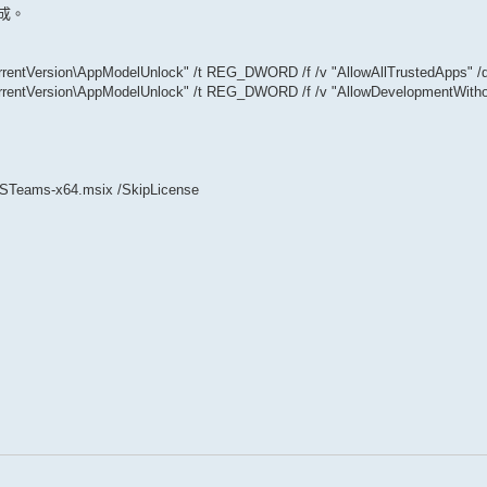
完成。
Version\AppModelUnlock" /t REG_DWORD /f /v "AllowAllTrustedApps" /d
tVersion\AppModelUnlock" /t REG_DWORD /f /v "AllowDevelopmentWithou
MSTeams-x64.msix /SkipLicense