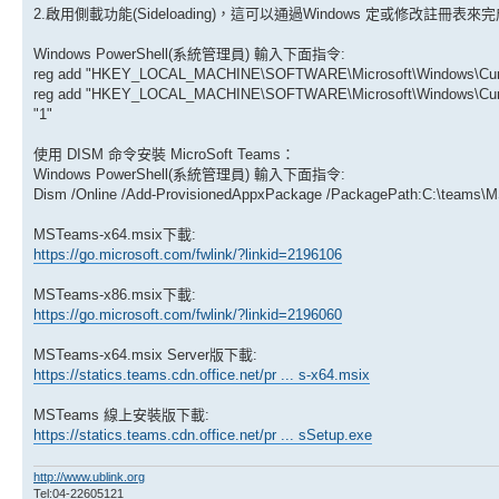
2.啟用側載功能(Sideloading)，這可以通過Windows 定或修改註冊表來
Windows PowerShell(系統管理員) 輸入下面指令:
reg add "HKEY_LOCAL_MACHINE\SOFTWARE\Microsoft\Windows\Current
reg add "HKEY_LOCAL_MACHINE\SOFTWARE\Microsoft\Windows\Curren
"1"
使用 DISM 命令安裝 MicroSoft Teams：
Windows PowerShell(系統管理員) 輸入下面指令:
Dism /Online /Add-ProvisionedAppxPackage /PackagePath:C:\teams\
MSTeams-x64.msix下載:
https://go.microsoft.com/fwlink/?linkid=2196106
MSTeams-x86.msix下載:
https://go.microsoft.com/fwlink/?linkid=2196060
MSTeams-x64.msix Server版下載:
https://statics.teams.cdn.office.net/pr ... s-x64.msix
MSTeams 線上安裝版下載:
https://statics.teams.cdn.office.net/pr ... sSetup.exe
http://www.ublink.org
Tel:04-22605121