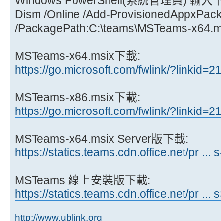
Windows PowerShell(系統管理員) 輸
Dism /Online /Add-ProvisionedAppxPac
/PackagePath:C:\teams\MSTeams-x64.ms
MSTeams-x64.msix下載:
https://go.microsoft.com/fwlink/?linkid=
MSTeams-x86.msix下載:
https://go.microsoft.com/fwlink/?linkid=
MSTeams-x64.msix Server版下載:
https://statics.teams.cdn.office.net/pr ...
MSTeams 線上安裝版下載:
https://statics.teams.cdn.office.net/pr ...
http://www.ublink.org