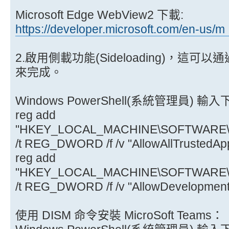
Microsoft Edge WebView2 下載:
https://developer.microsoft.com/en-us/m
2.啟用側載功能(Sideloading)，這可以
來完成。
Windows PowerShell(系統管理員) 輸
reg add
"HKEY_LOCAL_MACHINE\SOFTWARE\Micr
/t REG_DWORD /f /v "AllowAllTrustedApp
reg add
"HKEY_LOCAL_MACHINE\SOFTWARE\Micr
/t REG_DWORD /f /v "AllowDevelopmentW
使用 DISM 命令安裝 MicroSoft Teams：