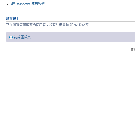
回到 Windows 應用軟體
誰在線上
正在瀏覽這個版面的使用者：沒有註冊會員 和 42 位訪客
討論區首頁
正