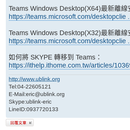
Teams Windows Desktop(X64)最
https://teams.microsoft.com/desktopclie 
Teams Windows Desktop(X32)最
https://teams.microsoft.com/desktopclie 
如何將 SKYPE 轉移到 Teams：
https://ithelp.ithome.com.tw/articles/103
http://www.ublink.org
Tel:04-22605121
E-Mail:eric@ublink.org
Skype:ublink-eric
LineID:0937720133
發表回覆