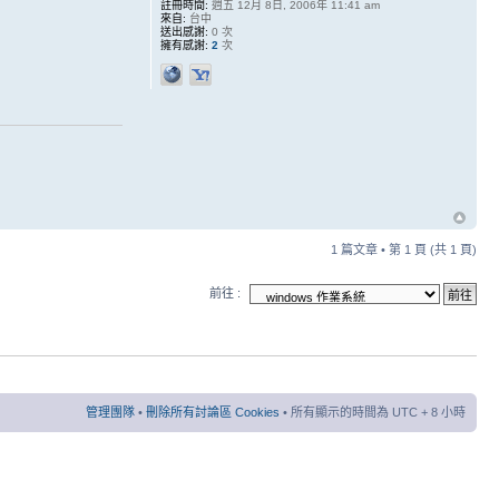
註冊時間:
週五 12月 8日, 2006年 11:41 am
來自:
台中
送出感謝:
0 次
擁有感謝:
2
次
1 篇文章 • 第
1
頁 (共
1
頁)
前往 :
管理團隊
•
刪除所有討論區 Cookies
• 所有顯示的時間為 UTC + 8 小時