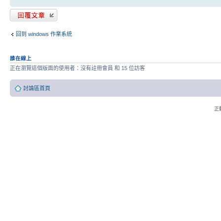
發表回覆
回到 windows 作業系統
誰在線上
正在瀏覽這個版面的使用者：沒有註冊會員 和 15 位訪客
討論區首頁
正