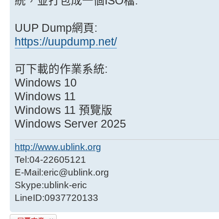
統，並打包成一個ISO檔.
UUP Dump網頁:
https://uupdump.net/
可下載的作業系統:
Windows 10
Windows 11
Windows 11 預覽版
Windows Server 2025
http://www.ublink.org
Tel:04-22605121
E-Mail:eric@ublink.org
Skype:ublink-eric
LineID:0937720133
發表回覆