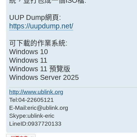
統，並打包成一個ISO檔.
UUP Dump網頁:
https://uupdump.net/
可下載的作業系統:
Windows 10
Windows 11
Windows 11 預覽版
Windows Server 2025
http://www.ublink.org
Tel:04-22605121
E-Mail:eric@ublink.org
Skype:ublink-eric
LineID:0937720133
發表回覆