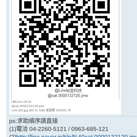
UBLink LIN ID
@xat.0000132120.jmw
Line-QR.jpg (60.51 KiB) 被瀏覽 302861 次
ps:求助順序請直接
(1)電洽 04-2260-5121 / 0963-685-121
(2)
http://line.naver.jp/ti/p/%40xat.0000132120.j