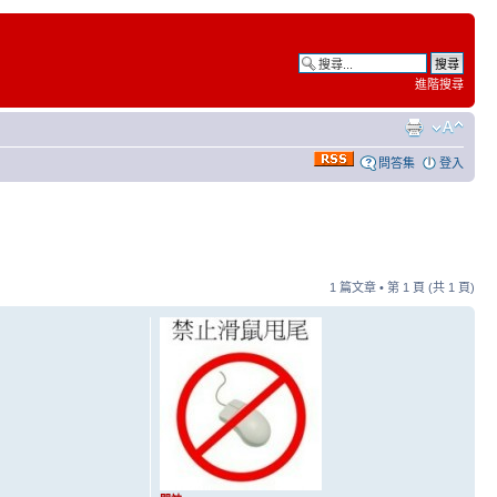
進階搜尋
問答集
登入
1 篇文章 • 第
1
頁 (共
1
頁)