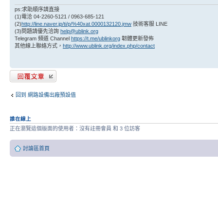
ps:求助順序請直接
(1)電洽 04-2260-5121 / 0963-685-121
(2)
http://line.naver.jp/ti/p/%40xat.0000132120.jmw
技術客服 LINE
(3)問題請優先洽詢
help@ublink.org
Telegram 頻道 Channel
https://t.me/ublinkorg
韌體更新發佈
其他線上聯絡方式，
http://www.ublink.org/index.php/contact
發表回覆
回到 網路設備出廠預設值
誰在線上
正在瀏覽這個版面的使用者：沒有註冊會員 和 3 位訪客
討論區首頁