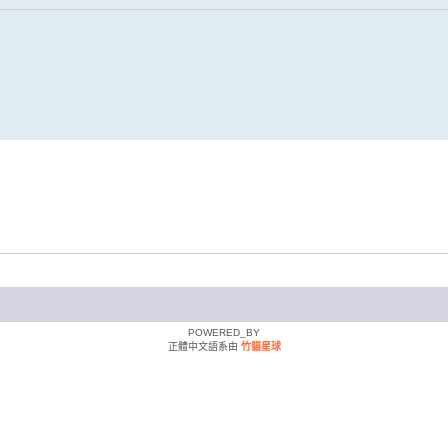
POWERED_BY
正體中文語系由
竹貓星球