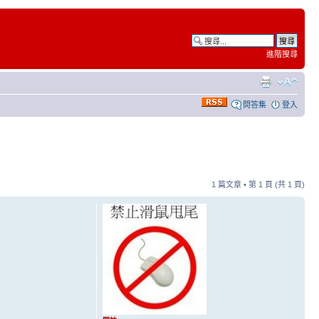
進階搜尋
問答集
登入
1 篇文章 • 第
1
頁 (共
1
頁)