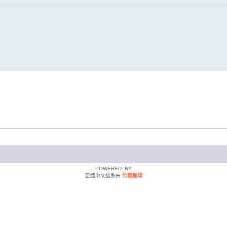
POWERED_BY
正體中文語系由
竹貓星球