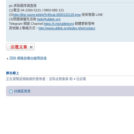
ps:求助順序請直接
(1)電洽 04-2260-5121 / 0963-685-121
(2)
http://line.naver.jp/ti/p/%40xat.0000132120.jmw
技術客服 LINE
(3)問題請優先洽詢
help@ublink.org
Telegram 頻道 Channel
https://t.me/ublinkorg
韌體更新發佈
其他線上聯絡方式，
http://www.ublink.org/index.php/contact
發表回覆
回到 網路設備出廠預設值
誰在線上
正在瀏覽這個版面的使用者：沒有註冊會員 和 4 位訪客
討論區首頁