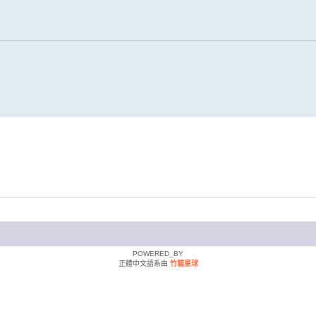
POWERED_BY
正體中文語系由
竹貓星球