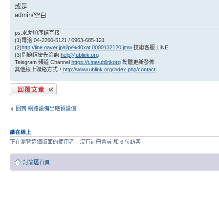
或是
admin/空白
ps:求助順序請直接
(1)電洽 04-2260-5121 / 0963-685-121
(2)
http://line.naver.jp/ti/p/%40xat.0000132120.jmw
技術客服 LINE
(3)問題請優先洽詢
help@ublink.org
Telegram 頻道 Channel
https://t.me/ublinkorg
韌體更新發佈
其他線上聯絡方式，
http://www.ublink.org/index.php/contact
發表回覆
回到 網路設備出廠預設值
誰在線上
正在瀏覽這個版面的使用者：沒有註冊會員 和 6 位訪客
討論區首頁