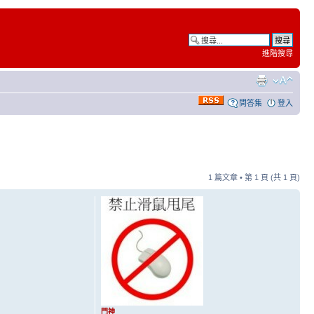
進階搜尋
問答集
登入
1 篇文章 • 第
1
頁 (共
1
頁)
門神