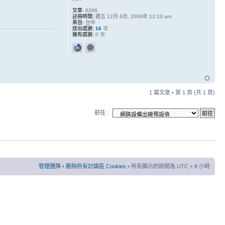
文章:
6266
註冊時間:
週五 12月 8日, 2006年 11:10 am
來自:
台中
送出感謝:
16
次
擁有感謝:
0 次
1 篇文章 • 第
1
頁 (共
1
頁)
前往 :
管理團隊
•
刪除所有討論區 Cookies
• 所有顯示的時間為 UTC + 8 小時