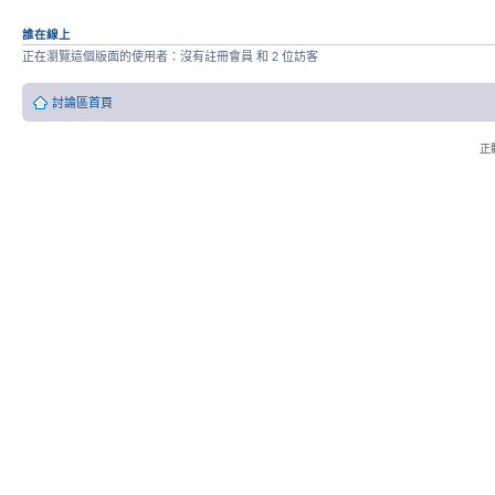
誰在線上
正在瀏覽這個版面的使用者：沒有註冊會員 和 2 位訪客
討論區首頁
正