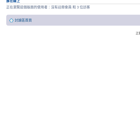
誰在線上
正在瀏覽這個版面的使用者：沒有註冊會員 和 3 位訪客
討論區首頁
正