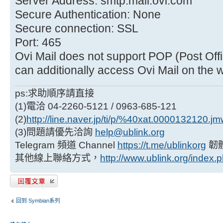
Server Address: smtp.mail.ovi.com
Secure Authentication: None
Secure connection: SSL
Port: 465
Ovi Mail does not support POP (Post Off
can additionally access Ovi Mail on the 
ps:求助順序請直接
(1)電洽 04-2260-5121 / 0963-685-121
(2)
http://line.naver.jp/ti/p/%40xat.0000132120.j
(3)問題請優先洽詢
help@ublink.org
Telegram 頻道 Channel
https://t.me/ublinkorg
韌
其他線上聯絡方式，
http://www.ublink.org/index.
發表回覆
回到 Symbian系列