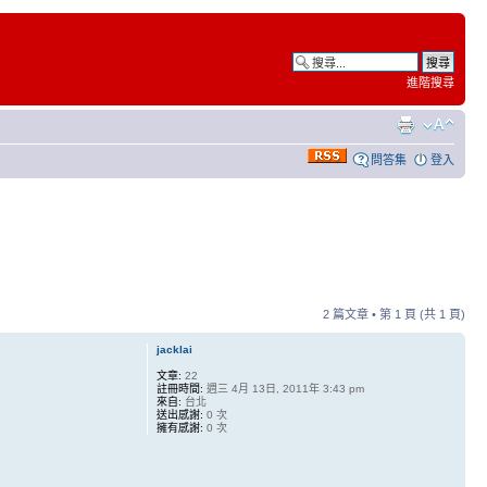
進階搜尋
問答集
登入
2 篇文章 • 第
1
頁 (共
1
頁)
jacklai
文章:
22
註冊時間:
週三 4月 13日, 2011年 3:43 pm
來自:
台北
送出感謝:
0 次
擁有感謝:
0 次