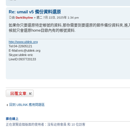
Re: umail v5 備份資料還原
由
DarkSkyline
» 週二 7月 22日, 2025年 1:34 pm
如果你只要還原特定帳號的資料,那你需要到要還原的郵件備份資料夾,進入ho
候就只會還原home目錄內有的帳號資料.
http://www.ublink.org
Tel:04-22605121
E-Mail:eric@ublink.org
Skype:ublink-eric
LineID:0937720133
發表回覆
回到 UBLINK 應用問題區
誰在線上
正在瀏覽這個版面的使用者：沒有註冊會員 和 10 位訪客