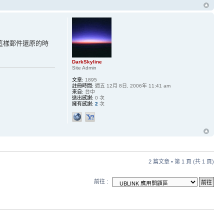
,這樣郵件還原的時
DarkSkyline
Site Admin
文章:
1895
註冊時間:
週五 12月 8日, 2006年 11:41 am
來自:
台中
送出感謝:
0 次
擁有感謝:
2
次
2 篇文章 • 第
1
頁 (共
1
頁)
前往 :