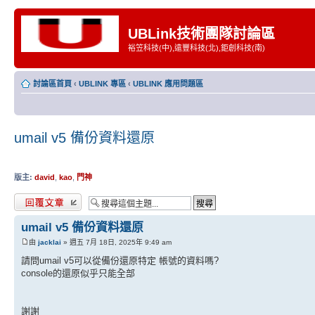
UBLink技術團隊討論區
裕笠科技(中),遠豐科技(北),鉅創科技(南)
討論區首頁
‹
UBLINK 專區
‹
UBLINK 應用問題區
umail v5 備份資料還原
版主:
david
,
kao
,
門神
發表回覆
umail v5 備份資料還原
由
jacklai
» 週五 7月 18日, 2025年 9:49 am
請問umail v5可以從備份還原特定 帳號的資料嗎?
console的還原似乎只能全部
謝謝