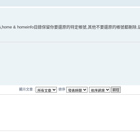
me & homeinfo目錄保留你要還原的特定帳號,其他不要還原的帳號都刪除
顯示文章 :
排序