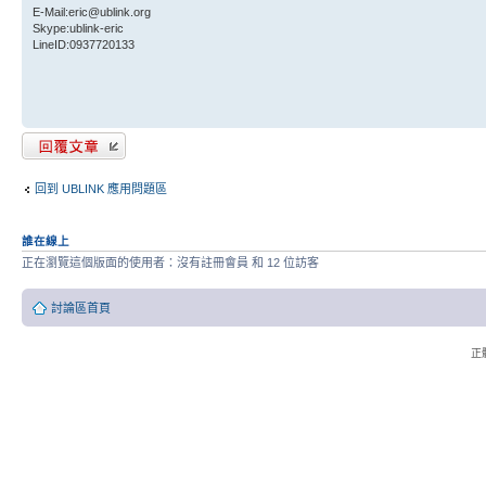
E-Mail:eric@ublink.org
Skype:ublink-eric
LineID:0937720133
發表回覆
回到 UBLINK 應用問題區
誰在線上
正在瀏覽這個版面的使用者：沒有註冊會員 和 12 位訪客
討論區首頁
正