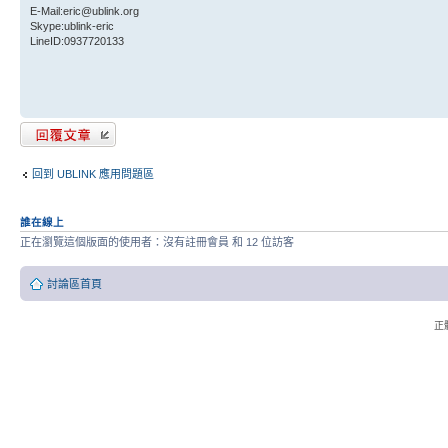
E-Mail:eric@ublink.org
Skype:ublink-eric
LineID:0937720133
發表回覆
回到 UBLINK 應用問題區
誰在線上
正在瀏覽這個版面的使用者：沒有註冊會員 和 12 位訪客
討論區首頁
正