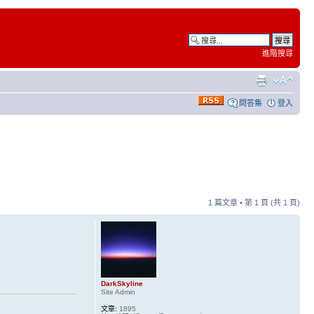
進階搜尋
問答集
登入
1 篇文章 • 第
1
頁 (共
1
頁)
DarkSkyline
Site Admin
文章:
1895