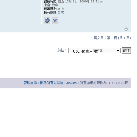
註冊時間:
週五 12月 8日, 2006年 11:41 am
來自:
台中
送出感謝:
0 次
擁有感謝:
2
次
1 篇文章 • 第
1
頁 (共
1
頁)
前往 :
管理團隊
•
刪除所有討論區 Cookies
• 所有顯示的時間為 UTC + 8 小時