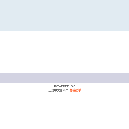
POWERED_BY
正體中文語系由
竹貓星球