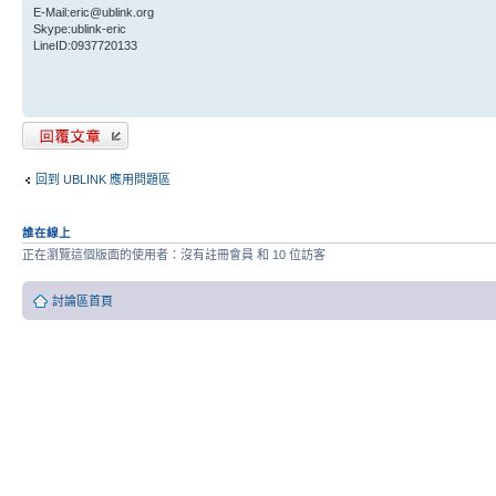
E-Mail:eric@ublink.org
Skype:ublink-eric
LineID:0937720133
發表回覆
回到 UBLINK 應用問題區
誰在線上
正在瀏覽這個版面的使用者：沒有註冊會員 和 10 位訪客
討論區首頁