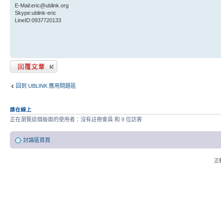
E-Mail:eric@ublink.org
Skype:ublink-eric
LineID:0937720133
發表回覆
回到 UBLINK 應用問題區
誰在線上
正在瀏覽這個版面的使用者：沒有註冊會員 和 9 位訪客
討論區首頁
正