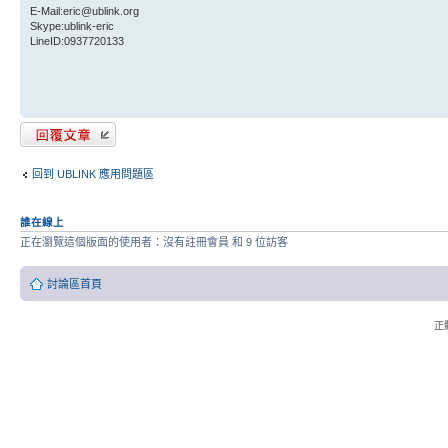
E-Mail:eric@ublink.org
Skype:ublink-eric
LineID:0937720133
發表回覆
回到 UBLINK 應用問題區
誰在線上
正在瀏覽這個版面的使用者：沒有註冊會員 和 9 位訪客
討論區首頁
正