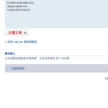
E-Mail:eric@ublink.org
Skype:ublink-eric
LineID:0937720133
發表回覆
回到 UBLINK 應用問題區
誰在線上
正在瀏覽這個版面的使用者：沒有註冊會員 和 9 位訪客
討論區首頁
正