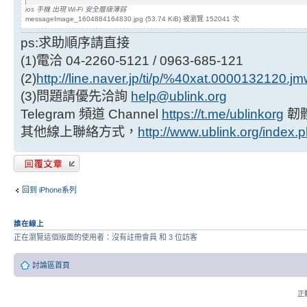
ios 手機 出現 Wi-Fi 安全層級薄弱
messageImage_1604884164830.jpg (53.74 KiB) 被瀏覽 152041 次
ps:求助順序請直接
(1)電洽 04-2260-5121 / 0963-685-121
(2)
http://line.naver.jp/ti/p/%40xat.0000132120.j
(3)問題請優先洽詢
help@ublink.org
Telegram 頻道 Channel
https://t.me/ublinkorg
韌
其他線上聯絡方式，
http://www.ublink.org/index.
發表回覆
回到 iPhone系列
誰在線上
正在瀏覽這個版面的使用者：沒有註冊會員 和 3 位訪客
討論區首頁
正