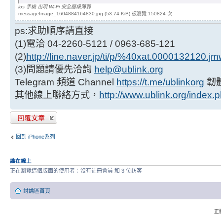
ios 手機 出現 Wi-Fi 安全層級薄弱
messageImage_1604884164830.jpg (53.74 KiB) 被瀏覽 150824 次
ps:求助順序請直接
(1)電洽 04-2260-5121 / 0963-685-121
(2)
http://line.naver.jp/ti/p/%40xat.0000132120.j
(3)問題請優先洽詢
help@ublink.org
Telegram 頻道 Channel
https://t.me/ublinkorg
韌
其他線上聯絡方式，
http://www.ublink.org/index.
發表回覆
回到 iPhone系列
誰在線上
正在瀏覽這個版面的使用者：沒有註冊會員 和 3 位訪客
討論區首頁
正