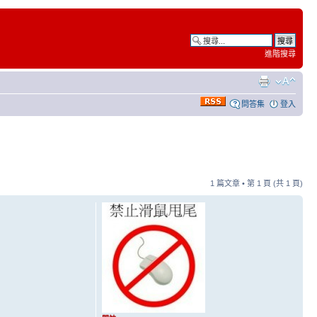
進階搜尋
問答集
登入
1 篇文章 • 第
1
頁 (共
1
頁)