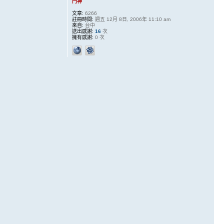
門神
文章:
6266
註冊時間:
週五 12月 8日, 2006年 11:10 am
來自:
台中
送出感謝:
16
次
擁有感謝:
0 次