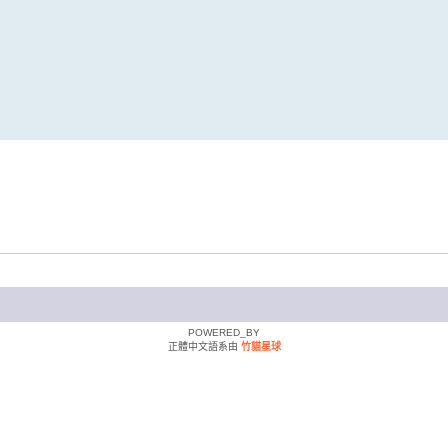
POWERED_BY
正體中文語系由
竹貓星球