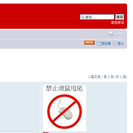
進階搜尋
問答集
登入
1 篇文章 • 第
1
頁 (共
1
頁)