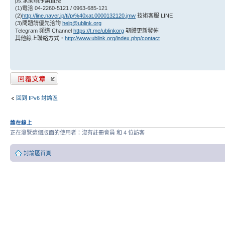
ps:求助順序請直接
(1)電洽 04-2260-5121 / 0963-685-121
(2)
http://line.naver.jp/ti/p/%40xat.0000132120.jmw
技術客服 LINE
(3)問題請優先洽詢
help@ublink.org
Telegram 頻道 Channel
https://t.me/ublinkorg
韌體更新發佈
其他線上聯絡方式，
http://www.ublink.org/index.php/contact
發表回覆
回到 IPv6 討論區
誰在線上
正在瀏覽這個版面的使用者：沒有註冊會員 和 4 位訪客
討論區首頁