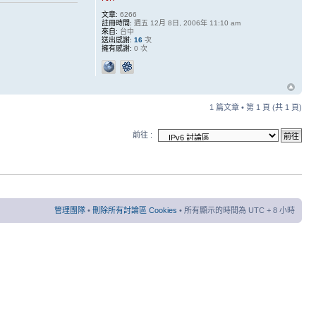
文章:
6266
註冊時間:
週五 12月 8日, 2006年 11:10 am
來自:
台中
送出感謝:
16
次
擁有感謝:
0 次
1 篇文章 • 第
1
頁 (共
1
頁)
前往 :
管理團隊
•
刪除所有討論區 Cookies
• 所有顯示的時間為 UTC + 8 小時