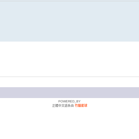
POWERED_BY
正體中文語系由
竹貓星球