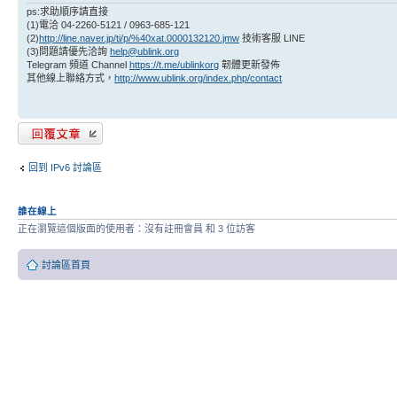
ps:求助順序請直接
(1)電洽 04-2260-5121 / 0963-685-121
(2)
http://line.naver.jp/ti/p/%40xat.0000132120.jmw
技術客服 LINE
(3)問題請優先洽詢
help@ublink.org
Telegram 頻道 Channel
https://t.me/ublinkorg
韌體更新發佈
其他線上聯絡方式，
http://www.ublink.org/index.php/contact
發表回覆
回到 IPv6 討論區
誰在線上
正在瀏覽這個版面的使用者：沒有註冊會員 和 3 位訪客
討論區首頁