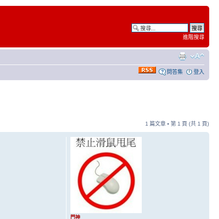
進階搜尋
問答集
登入
1 篇文章 • 第
1
頁 (共
1
頁)
門神