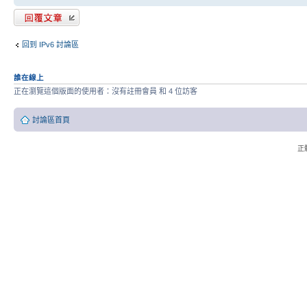
發表回覆
回到 IPv6 討論區
誰在線上
正在瀏覽這個版面的使用者：沒有註冊會員 和 4 位訪客
討論區首頁
正