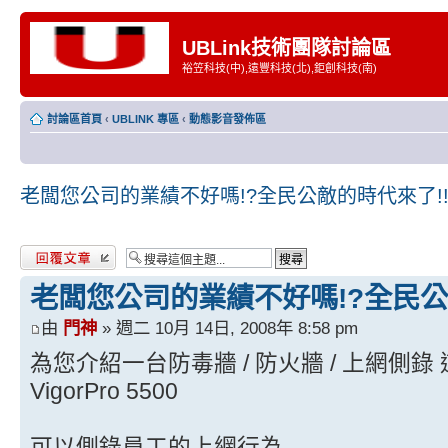
UBLink技術團隊討論區
裕笠科技(中),遠豐科技(北),鉅創科技(南)
討論區首頁
‹
UBLINK 專區
‹
動態影音發佈區
老闆您公司的業績不好嗎!?全民公敵的時代來了!
發表回覆
老闆您公司的業績不好嗎!?全民公
由
門神
» 週二 10月 14日, 2008年 8:58 pm
為您介紹一台防毒牆 / 防火牆 / 上網側
VigorPro 5500
可以側錄員工的上網行為