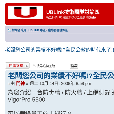
UBLink技術團隊討論區
裕笠科技(中),遠豐科技(北),鉅創科技(南)
討論區首頁
‹
UBLINK 專區
‹
動態影音發佈區
老闆您公司的業績不好嗎!?全民公敵的時代來了!
發表回覆
老闆您公司的業績不好嗎!?全民公
由
門神
» 週二 10月 14日, 2008年 8:58 pm
為您介紹一台防毒牆 / 防火牆 / 上網側
VigorPro 5500
可以側錄員工的上網行為