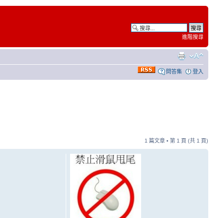
進階搜尋
問答集
登入
1 篇文章 • 第
1
頁 (共
1
頁)