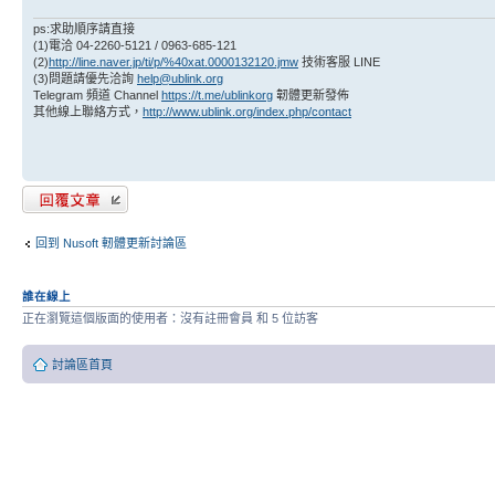
ps:求助順序請直接
(1)電洽 04-2260-5121 / 0963-685-121
(2)
http://line.naver.jp/ti/p/%40xat.0000132120.jmw
技術客服 LINE
(3)問題請優先洽詢
help@ublink.org
Telegram 頻道 Channel
https://t.me/ublinkorg
韌體更新發佈
其他線上聯絡方式，
http://www.ublink.org/index.php/contact
發表回覆
回到 Nusoft 軔體更新討論區
誰在線上
正在瀏覽這個版面的使用者：沒有註冊會員 和 5 位訪客
討論區首頁