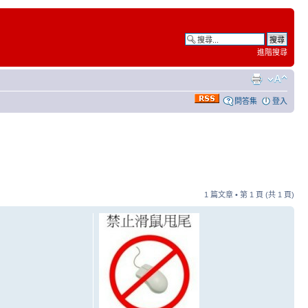
進階搜尋
問答集
登入
1 篇文章 • 第
1
頁 (共
1
頁)