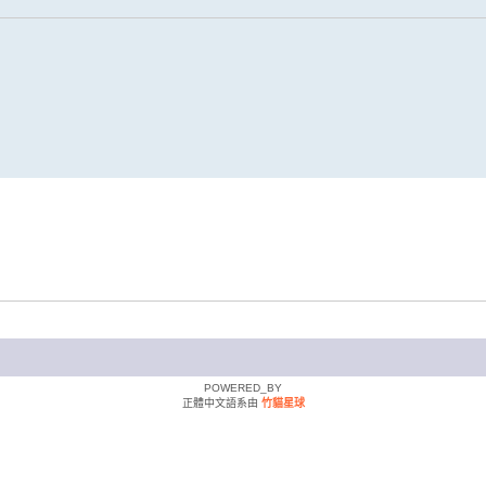
POWERED_BY
正體中文語系由
竹貓星球