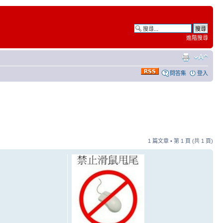
進階搜尋
問答集
登入
1 篇文章 • 第
1
頁 (共
1
頁)