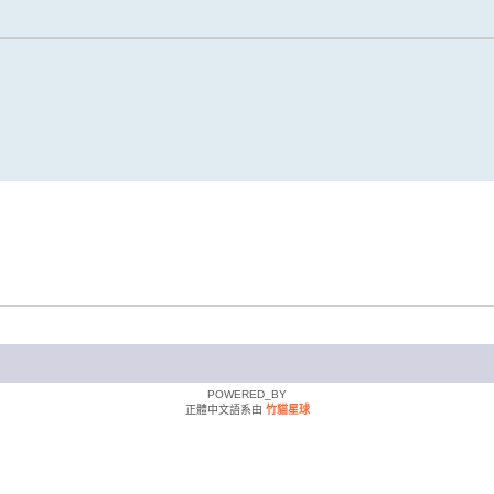
POWERED_BY
正體中文語系由
竹貓星球