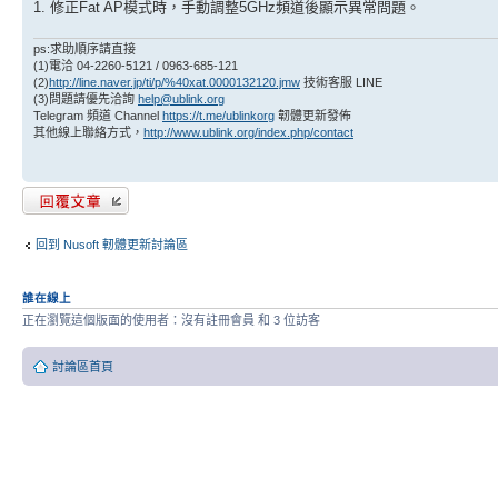
1. 修正Fat AP模式時，手動調整5GHz頻道後顯示異常問題。
ps:求助順序請直接
(1)電洽 04-2260-5121 / 0963-685-121
(2)
http://line.naver.jp/ti/p/%40xat.0000132120.jmw
技術客服 LINE
(3)問題請優先洽詢
help@ublink.org
Telegram 頻道 Channel
https://t.me/ublinkorg
韌體更新發佈
其他線上聯絡方式，
http://www.ublink.org/index.php/contact
發表回覆
回到 Nusoft 軔體更新討論區
誰在線上
正在瀏覽這個版面的使用者：沒有註冊會員 和 3 位訪客
討論區首頁