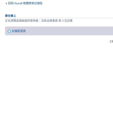
回到 Nusoft 軔體更新討論區
誰在線上
正在瀏覽這個版面的使用者：沒有註冊會員 和 3 位訪客
討論區首頁
正