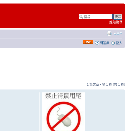
進階搜尋
問答集
登入
1 篇文章 • 第
1
頁 (共
1
頁)