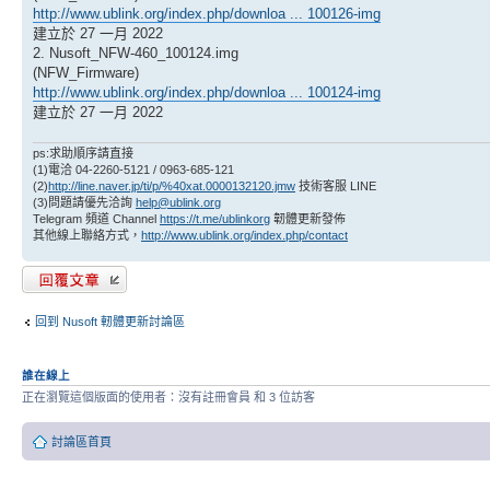
http://www.ublink.org/index.php/downloa ... 100126-img
建立於 27 一月 2022
2. Nusoft_NFW-460_100124.img
(NFW_Firmware)
http://www.ublink.org/index.php/downloa ... 100124-img
建立於 27 一月 2022
ps:求助順序請直接
(1)電洽 04-2260-5121 / 0963-685-121
(2)
http://line.naver.jp/ti/p/%40xat.0000132120.jmw
技術客服 LINE
(3)問題請優先洽詢
help@ublink.org
Telegram 頻道 Channel
https://t.me/ublinkorg
韌體更新發佈
其他線上聯絡方式，
http://www.ublink.org/index.php/contact
發表回覆
回到 Nusoft 軔體更新討論區
誰在線上
正在瀏覽這個版面的使用者：沒有註冊會員 和 3 位訪客
討論區首頁