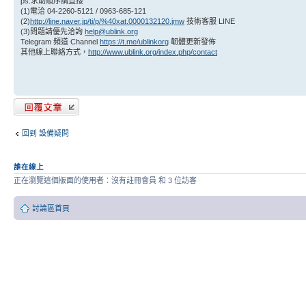
ps:求助順序請直接
(1)電洽 04-2260-5121 / 0963-685-121
(2)
http://line.naver.jp/ti/p/%40xat.0000132120.jmw
技術客服 LINE
(3)問題請優先洽詢
help@ublink.org
Telegram 頻道 Channel
https://t.me/ublinkorg
韌體更新發佈
其他線上聯絡方式，
http://www.ublink.org/index.php/contact
發表回覆
回到 設備疑問
誰在線上
正在瀏覽這個版面的使用者：沒有註冊會員 和 3 位訪客
討論區首頁