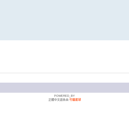
POWERED_BY
正體中文語系由
竹貓星球