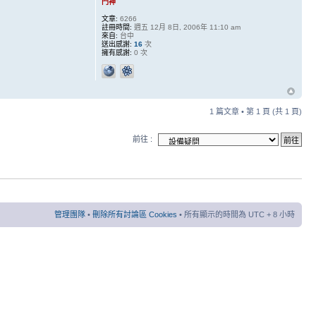
門神
文章:
6266
註冊時間:
週五 12月 8日, 2006年 11:10 am
來自:
台中
送出感謝:
16
次
擁有感謝:
0 次
1 篇文章 • 第
1
頁 (共
1
頁)
前往 :
管理團隊
•
刪除所有討論區 Cookies
• 所有顯示的時間為 UTC + 8 小時