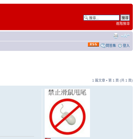
進階搜尋
問答集
登入
1 篇文章 • 第
1
頁 (共
1
頁)