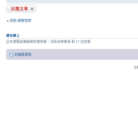
發表回覆
回到 網管答問
誰在線上
正在瀏覽這個版面的使用者：沒有註冊會員 和 17 位訪客
討論區首頁
正