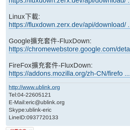
https://fluxdown.zerx.dev/api/download/ 
Linux下載:
https://fluxdown.zerx.dev/api/download/ 
Google擴充套件-FluxDown:
https://chromewebstore.google.com/deta
FireFox擴充套件-FluxDown:
https://addons.mozilla.org/zh-CN/firefo ..
http://www.ublink.org
Tel:04-22605121
E-Mail:eric@ublink.org
Skype:ublink-eric
LineID:0937720133
發表回覆