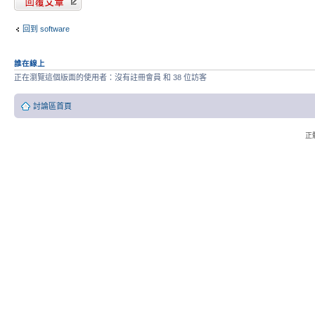
回到 software
誰在線上
正在瀏覽這個版面的使用者：沒有註冊會員 和 38 位訪客
討論區首頁
正