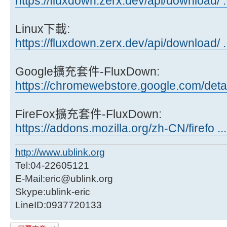
https://fluxdown.zerx.dev/api/download/ 
Linux下載:
https://fluxdown.zerx.dev/api/download/ 
Google擴充套件-FluxDown:
https://chromewebstore.google.com/deta
FireFox擴充套件-FluxDown:
https://addons.mozilla.org/zh-CN/firefo ..
http://www.ublink.org
Tel:04-22605121
E-Mail:eric@ublink.org
Skype:ublink-eric
LineID:0937720133
發表回覆