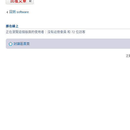
回到 software
誰在線上
正在瀏覽這個版面的使用者：沒有註冊會員 和 72 位訪客
討論區首頁
正