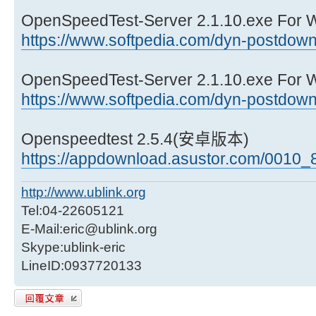
OpenSpeedTest-Server 2.1.10.exe Fo
https://www.softpedia.com/dyn-postdownl 
OpenSpeedTest-Server 2.1.10.exe Fo
https://www.softpedia.com/dyn-postdownl 
Openspeedtest 2.5.4(安卓版本)
https://appdownload.asustor.com/0010_83
http://www.ublink.org
Tel:04-22605121
E-Mail:eric@ublink.org
Skype:ublink-eric
LineID:0937720133
發表回覆