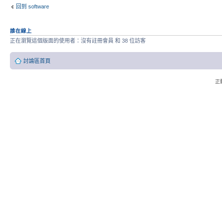
回到 software
誰在線上
正在瀏覽這個版面的使用者：沒有註冊會員 和 38 位訪客
討論區首頁
正