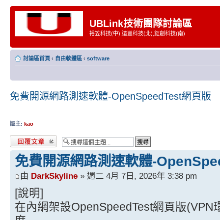
UBLink技術團隊討論區
裕笠科技(中),遠豐科技(北),鉅創科技(南)
討論區首頁
‹
自由軟體區
‹
software
免費開源網路測速軟體-OpenSpeedTest網頁版
版主:
kao
發表回覆
免費開源網路測速軟體-OpenSpee
由
DarkSkyline
» 週二 4月 7日, 2026年 3:38 pm
[說明]
在內網架設OpenSpeedTest網頁版(V