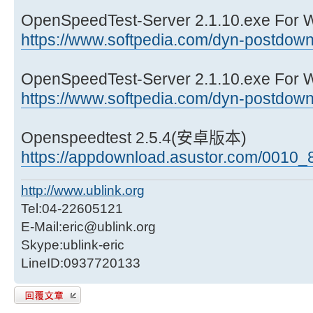
OpenSpeedTest-Server 2.1.10.exe Fo
https://www.softpedia.com/dyn-postdownl 
OpenSpeedTest-Server 2.1.10.exe Fo
https://www.softpedia.com/dyn-postdownl 
Openspeedtest 2.5.4(安卓版本)
https://appdownload.asustor.com/0010_83
http://www.ublink.org
Tel:04-22605121
E-Mail:eric@ublink.org
Skype:ublink-eric
LineID:0937720133
發表回覆