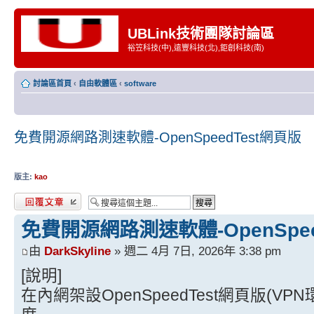
UBLink技術團隊討論區
裕笠科技(中),遠豐科技(北),鉅創科技(南)
討論區首頁
‹
自由軟體區
‹
software
免費開源網路測速軟體-OpenSpeedTest網頁版
版主:
kao
發表回覆
免費開源網路測速軟體-OpenSpee
由
DarkSkyline
» 週二 4月 7日, 2026年 3:38 pm
[說明]
在內網架設OpenSpeedTest網頁版(V