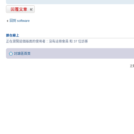
發表回覆
回到 software
誰在線上
正在瀏覽這個版面的使用者：沒有註冊會員 和 37 位訪客
討論區首頁
正