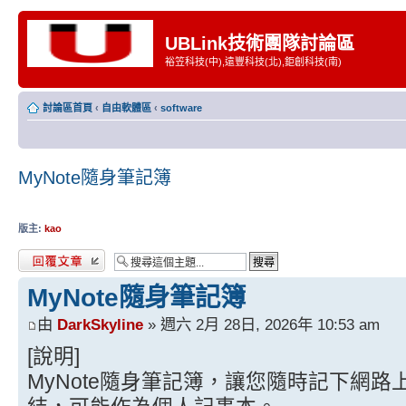
UBLink技術團隊討論區
裕笠科技(中),遠豐科技(北),鉅創科技(南)
討論區首頁
‹
自由軟體區
‹
software
MyNote隨身筆記簿
版主:
kao
發表回覆
MyNote隨身筆記簿
由
DarkSkyline
» 週六 2月 28日, 2026年 10:53 am
[說明]
MyNote隨身筆記簿，讓您隨時記下網