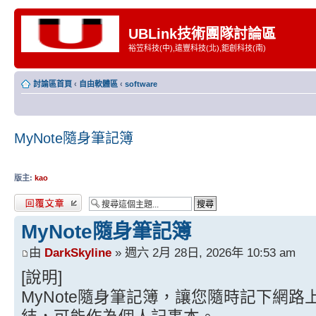
UBLink技術團隊討論區
裕笠科技(中),遠豐科技(北),鉅創科技(南)
討論區首頁
‹
自由軟體區
‹
software
MyNote隨身筆記簿
版主:
kao
發表回覆
MyNote隨身筆記簿
由
DarkSkyline
» 週六 2月 28日, 2026年 10:53 am
[說明]
MyNote隨身筆記簿，讓您隨時記下網