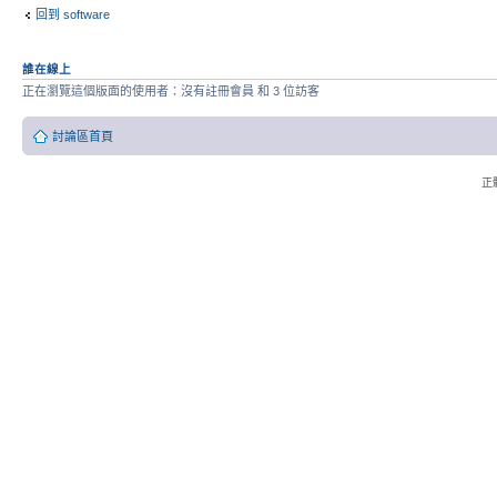
回到 software
誰在線上
正在瀏覽這個版面的使用者：沒有註冊會員 和 3 位訪客
討論區首頁
正