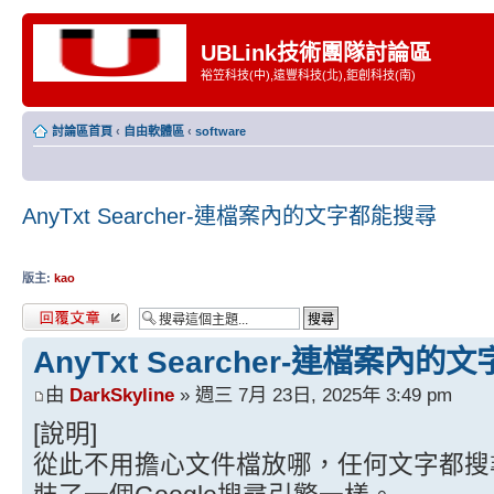
UBLink技術團隊討論區
裕笠科技(中),遠豐科技(北),鉅創科技(南)
討論區首頁
‹
自由軟體區
‹
software
AnyTxt Searcher-連檔案內的文字都能搜尋
版主:
kao
發表回覆
AnyTxt Searcher-連檔案內
由
DarkSkyline
» 週三 7月 23日, 2025年 3:49 pm
[說明]
從此不用擔心文件檔放哪，任何文字都搜