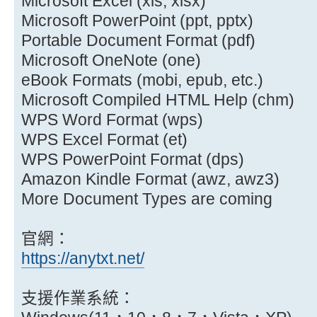
Microsoft Excel (xls, xlsx)
Microsoft PowerPoint (ppt, pptx)
Portable Document Format (pdf)
Microsoft OneNote (one)
eBook Formats (mobi, epub, etc.)
Microsoft Compiled HTML Help (chm)
WPS Word Format (wps)
WPS Excel Format (et)
WPS PowerPoint Format (dps)
Amazon Kindle Format (awz, awz3)
More Document Types are coming
官網：
https://anytxt.net/
支援作業系統：