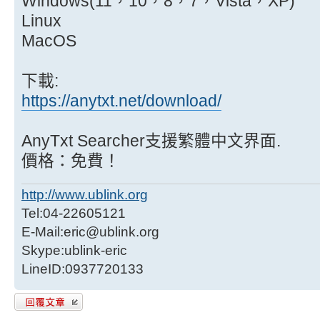
Windows(11，10，8，7，Vista，XP)
Linux
MacOS
下載:
https://anytxt.net/download/
AnyTxt Searcher支援繁體中文界面.
價格：免費！
http://www.ublink.org
Tel:04-22605121
E-Mail:eric@ublink.org
Skype:ublink-eric
LineID:0937720133
發表回覆