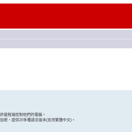
並允許遠程端控制他們的電腦。
端加密，提供20多種語言版本(支持繁體中文)。