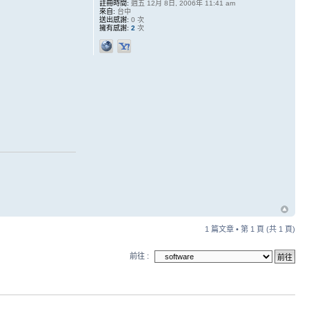
註冊時間:
週五 12月 8日, 2006年 11:41 am
來自:
台中
送出感謝:
0 次
擁有感謝:
2
次
1 篇文章 • 第
1
頁 (共
1
頁)
前往 :