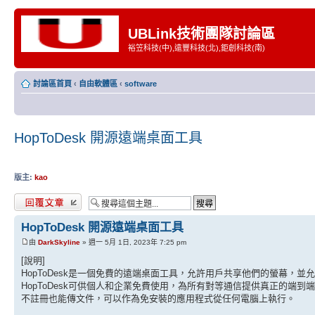
UBLink技術團隊討論區
裕笠科技(中),遠豐科技(北),鉅創科技(南)
討論區首頁
‹
自由軟體區
‹
software
HopToDesk 開源遠端桌面工具
版主:
kao
發表回覆
HopToDesk 開源遠端桌面工具
由
DarkSkyline
» 週一 5月 1日, 2023年 7:25 pm
[說明]
HopToDesk是一個免費的遠端桌面工具，允許用戶共享他們的螢幕，
HopToDesk可供個人和企業免費使用，為所有對等通信提供真正的端到
不註冊也能傳文件，可以作為免安裝的應用程式從任何電腦上執行。