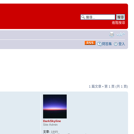
進階搜尋
問答集
登入
1 篇文章 • 第
1
頁 (共
1
頁)
DarkSkyline
Site Admin
文章:
1895