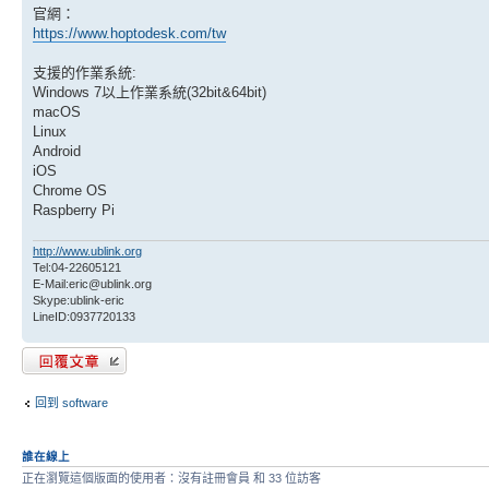
官網：
https://www.hoptodesk.com/tw
支援的作業系統:
Windows 7以上作業系統(32bit&64bit)
macOS
Linux
Android
iOS
Chrome OS
Raspberry Pi
http://www.ublink.org
Tel:04-22605121
E-Mail:eric@ublink.org
Skype:ublink-eric
LineID:0937720133
發表回覆
回到 software
誰在線上
正在瀏覽這個版面的使用者：沒有註冊會員 和 33 位訪客