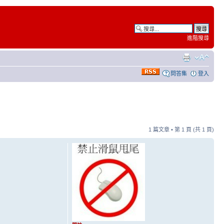
進階搜尋
問答集
登入
1 篇文章 • 第
1
頁 (共
1
頁)