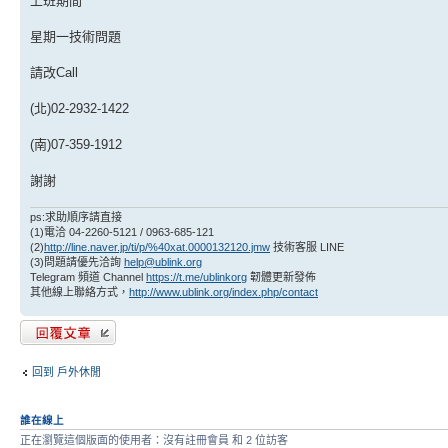
上班期間
星期一技術問題
請改Call
(北)02-2932-1422
(南)07-359-1912
謝謝
ps:求助順序請直接
(1)電洽 04-2260-5121 / 0963-685-121
(2)
http://line.naver.jp/ti/p/%40xat.0000132120.jmw
技術客服 LINE
(3)問題請優先洽詢
help@ublink.org
Telegram 頻道 Channel
https://t.me/ublinkorg
韌體更新發佈
其他線上聯絡方式，
http://www.ublink.org/index.php/contact
發表回覆
回到 戶外休閒
誰在線上
正在瀏覽這個版面的使用者：沒有註冊會員 和 2 位訪客