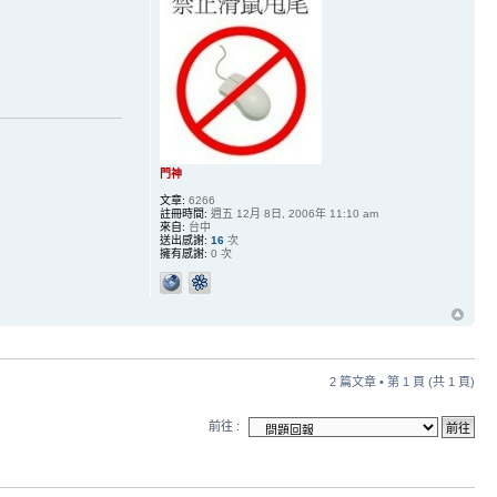
門神
文章:
6266
註冊時間:
週五 12月 8日, 2006年 11:10 am
來自:
台中
送出感謝:
16
次
擁有感謝:
0 次
2 篇文章 • 第
1
頁 (共
1
頁)
前往 :