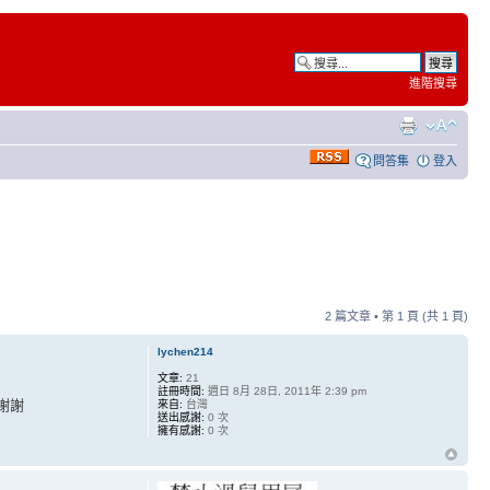
進階搜尋
問答集
登入
2 篇文章 • 第
1
頁 (共
1
頁)
lychen214
文章:
21
註冊時間:
週日 8月 28日, 2011年 2:39 pm
?謝謝
來自:
台灣
送出感謝:
0 次
擁有感謝:
0 次