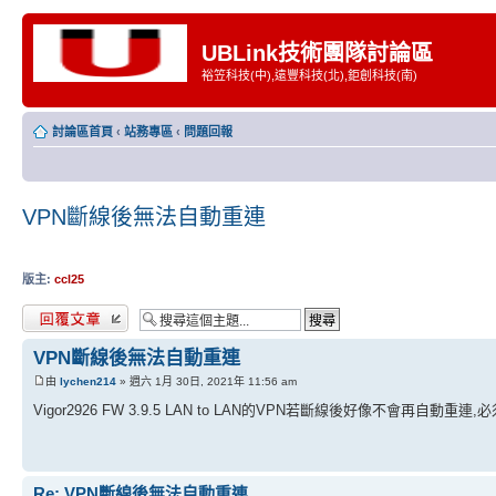
UBLink技術團隊討論區
裕笠科技(中),遠豐科技(北),鉅創科技(南)
討論區首頁
‹
站務專區
‹
問題回報
VPN斷線後無法自動重連
版主:
ccl25
發表回覆
VPN斷線後無法自動重連
由
lychen214
» 週六 1月 30日, 2021年 11:56 am
Vigor2926 FW 3.9.5 LAN to LAN的VPN若斷線後好像不會再
Re: VPN斷線後無法自動重連