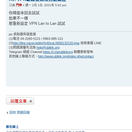
由
門神
» 週一 2月 1日, 2021年 5:02 pm
你降版本回去試試
如果不一樣
那重新設定 VPN Lan to Lan 試試
ps:求助順序請直接
(1)電洽 04-2260-5121 / 0963-685-121
(2)
http://line.naver.jp/ti/p/%40xat.0000132120.jmw
技術客服 LINE
(3)問題請優先洽詢
help@ublink.org
Telegram 頻道 Channel
https://t.me/ublinkorg
韌體更新發佈
其他線上聯絡方式，
http://www.ublink.org/index.php/contact
發表回覆
回到 問題回報
誰在線上