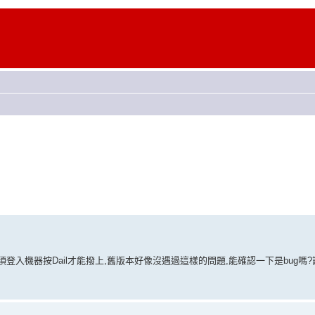
自動重連,必須登入機器按Dail才能撥上,舊版本好像沒遇過這樣的問題,能確認一下是bug嗎