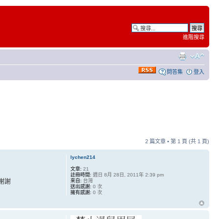
進階搜尋
問答集
登入
2 篇文章 • 第
1
頁 (共
1
頁)
lychen214
文章:
21
註冊時間:
週日 8月 28日, 2011年 2:39 pm
?謝謝
來自:
台灣
送出感謝:
0 次
擁有感謝:
0 次