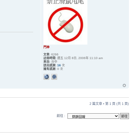
門神
文章:
6266
註冊時間:
週五 12月 8日, 2006年 11:10 am
來自:
台中
送出感謝:
16
次
擁有感謝:
0 次
2 篇文章 • 第
1
頁 (共
1
頁)
前往 :