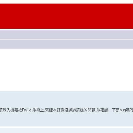
自動重連,必須登入機器按Dail才能撥上,舊版本好像沒遇過這樣的問題,能確認一下是bug嗎