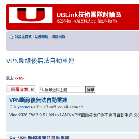
UBLink技術團隊討論區
裕笠科技(中),遠豐科技(北),鉅創科技(南)
討論區首頁
‹
站務專區
‹
問題回報
VPN斷線後無法自動重連
版主:
ccl25
發表回覆
VPN斷線後無法自動重連
由
lychen214
» 週六 1月 30日, 2021年 11:56 am
Vigor2926 FW 3.9.5 LAN to LAN的VPN若斷線後好像不會再
Re: VPN斷線後無法自動重連