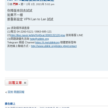
由
門神
» 週一 2月 1日, 2021年 5:02 pm
你降版本回去試試
如果不一樣
那重新設定 VPN Lan to Lan 試試
ps:求助順序請直接
(1)電洽 04-2260-5121 / 0963-685-121
(2)
http://line.naver.jp/ti/p/%40xat.0000132120.jmw
技術客服 LINE
(3)問題請優先洽詢
help@ublink.org
Telegram 頻道 Channel
https://t.me/ublinkorg
韌體更新發佈
其他線上聯絡方式，
http://www.ublink.org/index.php/contact
發表回覆
回到 問題回報
誰在線上